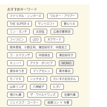
おすすめキーワード
マドリガル・シンガーズ
ワルター・アウアー
THE SUPER 4
サントロフィ
歌心りえ
ミン・ヨンチ
太田弦
広島交響楽団
フィリピン
LEO
オクサーナ
岡本真夜、小野正利、澤田知可子、中西圭三
ラ・スペランザ
中西保志
澤田知可子
キューバ
アナタ・ボリビア
MOMO
徳永ゆうき
マリアセレン
青木隆治
モノマネ
シャチホコ
だいすけお兄さん
山本リンダ
八神純子
ヒダノ
相川七瀬
ザ・ワイルドワンズ
佐藤竹善
ジェイコブ・コーラー
指揮コン × Ｎ響