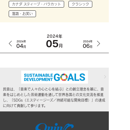
カナダ スティーブ・バラカット
クラシック
落語・お笑い
2024年
05
2024年
2024年
04
06
月
月
月
民音は、「音楽で人々の心と心を結ぶ」との創立理念を基に、音
楽をはじめとした芸術運動を通して世界各国との文化交流を推進
し、「SDGs（エスディージーズ／持続可能な開発目標）」の達成
に向けて貢献して参ります。