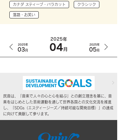
カナダ スティーブ・バラカット
クラシック
落語・お笑い
2025年
04
2025年
2025年
03
05
月
月
月
民音は、「音楽で人々の心と心を結ぶ」との創立理念を基に、音
楽をはじめとした芸術運動を通して世界各国との文化交流を推進
し、「SDGs（エスディージーズ／持続可能な開発目標）」の達成
に向けて貢献して参ります。