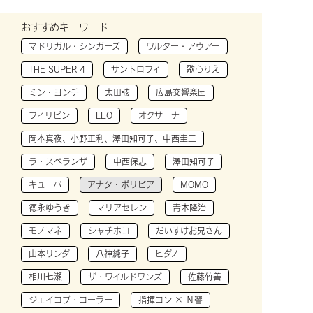
おすすめキーワード
マドリガル・シンガーズ
ワルター・アウアー
THE SUPER 4
サントロフィ
歌心りえ
ミン・ヨンチ
太田弦
広島交響楽団
フィリピン
LEO
オクサーナ
岡本真夜、小野正利、澤田知可子、中西圭三
ラ・スペランザ
中西保志
澤田知可子
キューバ
アナタ・ボリビア
MOMO
徳永ゆうき
マリアセレン
青木隆治
モノマネ
シャチホコ
だいすけお兄さん
山本リンダ
八神純子
ヒダノ
相川七瀬
ザ・ワイルドワンズ
佐藤竹善
ジェイコブ・コーラー
指揮コン × Ｎ響