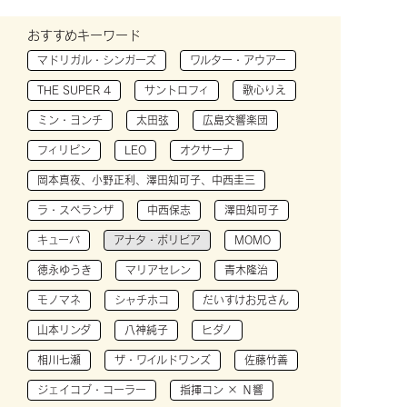
おすすめキーワード
マドリガル・シンガーズ
ワルター・アウアー
THE SUPER 4
サントロフィ
歌心りえ
ミン・ヨンチ
太田弦
広島交響楽団
フィリピン
LEO
オクサーナ
岡本真夜、小野正利、澤田知可子、中西圭三
ラ・スペランザ
中西保志
澤田知可子
キューバ
アナタ・ボリビア
MOMO
徳永ゆうき
マリアセレン
青木隆治
モノマネ
シャチホコ
だいすけお兄さん
山本リンダ
八神純子
ヒダノ
相川七瀬
ザ・ワイルドワンズ
佐藤竹善
ジェイコブ・コーラー
指揮コン × Ｎ響