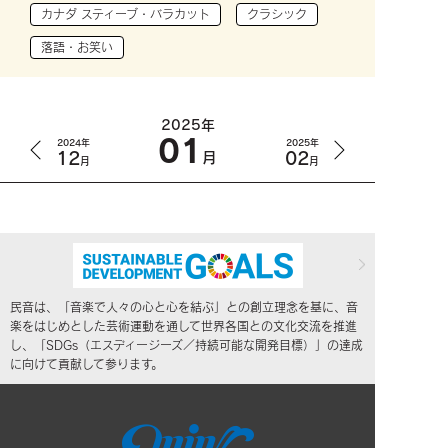
カナダ スティーブ・バラカット
クラシック
落語・お笑い
2025年
01
2024年
2025年
12
02
月
月
月
民音は、「音楽で人々の心と心を結ぶ」との創立理念を基に、音
楽をはじめとした芸術運動を通して世界各国との文化交流を推進
し、「SDGs（エスディージーズ／持続可能な開発目標）」の達成
に向けて貢献して参ります。