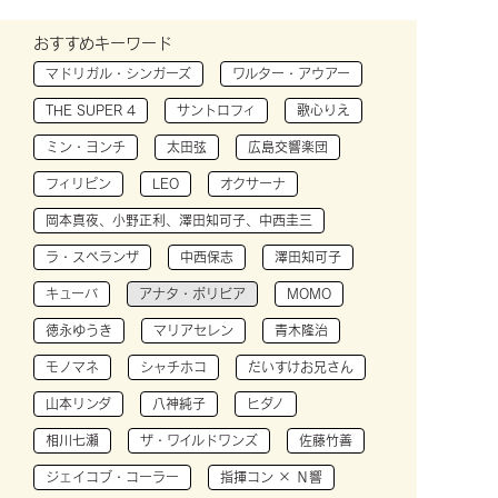
おすすめキーワード
マドリガル・シンガーズ
ワルター・アウアー
THE SUPER 4
サントロフィ
歌心りえ
ミン・ヨンチ
太田弦
広島交響楽団
フィリピン
LEO
オクサーナ
岡本真夜、小野正利、澤田知可子、中西圭三
ラ・スペランザ
中西保志
澤田知可子
キューバ
アナタ・ボリビア
MOMO
徳永ゆうき
マリアセレン
青木隆治
モノマネ
シャチホコ
だいすけお兄さん
山本リンダ
八神純子
ヒダノ
相川七瀬
ザ・ワイルドワンズ
佐藤竹善
ジェイコブ・コーラー
指揮コン × Ｎ響