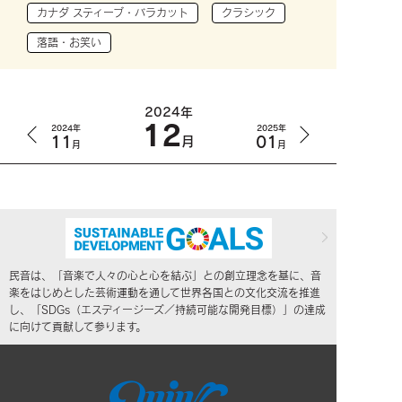
カナダ スティーブ・バラカット
クラシック
落語・お笑い
2024年
12
2024年
2025年
11
01
月
月
月
民音は、「音楽で人々の心と心を結ぶ」との創立理念を基に、音
楽をはじめとした芸術運動を通して世界各国との文化交流を推進
し、「SDGs（エスディージーズ／持続可能な開発目標）」の達成
に向けて貢献して参ります。