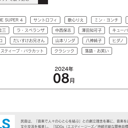
HE SUPER 4
サントロフィ
歌心りえ
ミン・ヨンチ
圭三
ラ・スペランザ
中西保志
澤田知可子
キューバ
コ
だいすけお兄さん
山本リンダ
八神純子
ヒダノ
 スティーブ・バラカット
クラシック
落語・お笑い
2024年
08
月
民音は、「音楽で人々の心と心を結ぶ」との創立理念を基に、音楽を
文化交流を推進し、「SDGs（エスディージーズ／持続可能な開発目