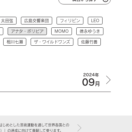
太田弦
広島交響楽団
フィリピン
LEO
アナタ・ボリビア
MOMO
徳永ゆうき
相川七瀬
ザ・ワイルドワンズ
佐藤竹善
2024年
09
月
はじめとした芸術運動を通して世界各国との
標）」の達成に向けて貢献して参ります。