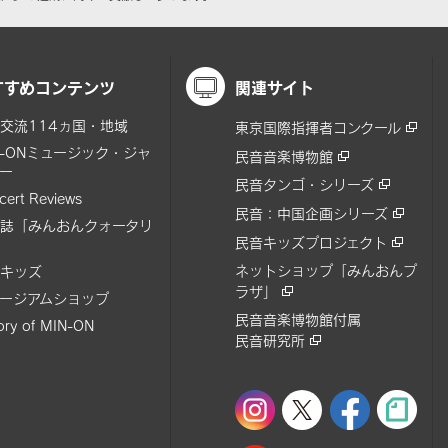
すすめコンテンツ
関連サイト
交流114ヵ国・地域
東京国際指揮者コンクール
N-ONミュージック・ジャ
民音音楽博物館
ー
民音タンゴ・シリーズ
cert Reviews
民音：中国企画シリーズ
誌「みんおんクォータリ
民音キッズプロジェクト
ネットショップ「みんおんプ
キッズ
ラザ」
ージアムショップ
民音音楽博物館付属
tory of MIN-ON
民音研究所