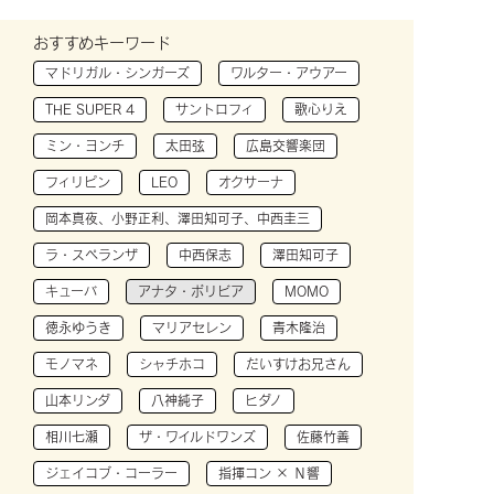
おすすめキーワード
マドリガル・シンガーズ
ワルター・アウアー
THE SUPER 4
サントロフィ
歌心りえ
ミン・ヨンチ
太田弦
広島交響楽団
フィリピン
LEO
オクサーナ
岡本真夜、小野正利、澤田知可子、中西圭三
ラ・スペランザ
中西保志
澤田知可子
キューバ
アナタ・ボリビア
MOMO
徳永ゆうき
マリアセレン
青木隆治
モノマネ
シャチホコ
だいすけお兄さん
山本リンダ
八神純子
ヒダノ
相川七瀬
ザ・ワイルドワンズ
佐藤竹善
ジェイコブ・コーラー
指揮コン × Ｎ響