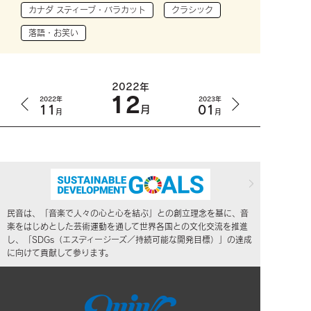
カナダ スティーブ・バラカット
クラシック
落語・お笑い
2022年
12
2022年
2023年
11
01
月
月
月
民音は、「音楽で人々の心と心を結ぶ」との創立理念を基に、音
楽をはじめとした芸術運動を通して世界各国との文化交流を推進
し、「SDGs（エスディージーズ／持続可能な開発目標）」の達成
に向けて貢献して参ります。