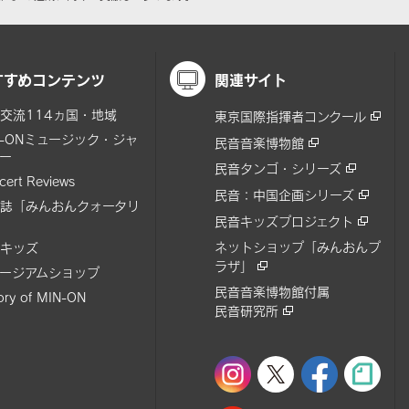
すすめコンテンツ
関連サイト
交流114ヵ国・地域
東京国際指揮者コンクール
N-ONミュージック・ジャ
民音音楽博物館
ー
民音タンゴ・シリーズ
cert Reviews
民音：中国企画シリーズ
誌「みんおんクォータリ
民音キッズプロジェクト
ネットショップ「みんおんプ
キッズ
ラザ」
ージアムショップ
民音音楽博物館付属
tory of MIN-ON
民音研究所