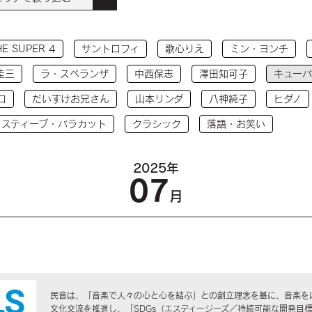
HE SUPER 4
サントロフィ
歌心りえ
ミン・ヨンチ
圭三
ラ・スペランザ
中西保志
澤田知可子
キューバ
コ
だいすけお兄さん
山本リンダ
八神純子
ヒダノ
 スティーブ・バラカット
クラシック
落語・お笑い
2025年
07
月
民音は、「音楽で人々の心と心を結ぶ」との創立理念を基に、音楽を
文化交流を推進し、「SDGs（エスディージーズ／持続可能な開発目