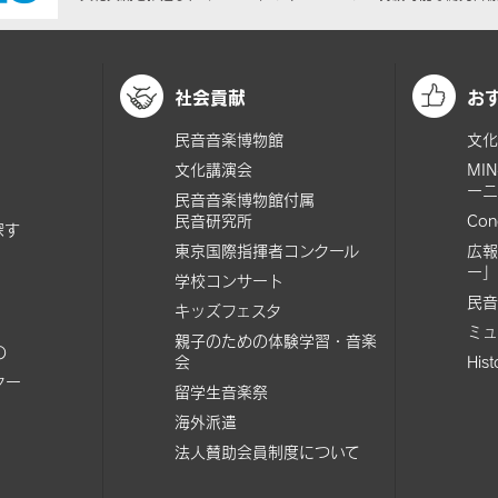
社会貢献
お
民音音楽博物館
文化
文化講演会
MI
ーニ
民音音楽博物館付属
民音研究所
Con
探す
東京国際指揮者コンクール
広報
ー」
学校コンサート
民音
キッズフェスタ
ミュ
親子のための体験学習・音楽
の
会
His
ター
留学生音楽祭
海外派遣
法人賛助会員制度について