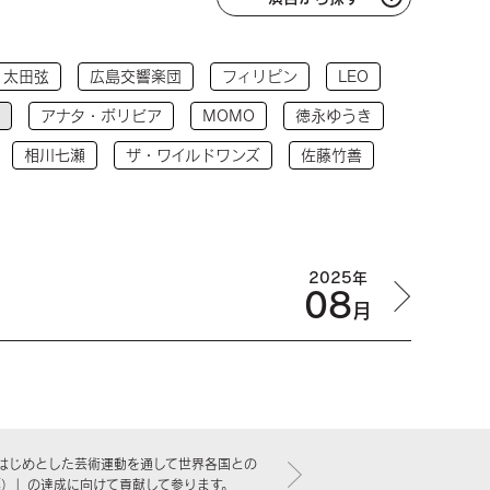
太田弦
広島交響楽団
フィリピン
LEO
アナタ・ボリビア
MOMO
徳永ゆうき
相川七瀬
ザ・ワイルドワンズ
佐藤竹善
2025年
08
月
はじめとした芸術運動を通して世界各国との
標）」の達成に向けて貢献して参ります。