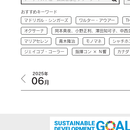
おすすめキーワード
マドリガル・シンガーズ
ワルター・アウアー
T
オクサーナ
岡本真夜、小野正利、澤田知可子、中西
マリアセレン
青木隆治
モノマネ
シャチホ
ジェイコブ・コーラー
指揮コン × Ｎ響
カナダ
2025年
06
月