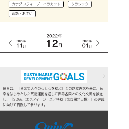
カナダ スティーブ・バラカット
クラシック
落語・お笑い
2022年
12
2022年
2023年
11
01
月
月
月
民音は、「音楽で人々の心と心を結ぶ」との創立理念を基に、音
楽をはじめとした芸術運動を通して世界各国との文化交流を推進
し、「SDGs（エスディージーズ／持続可能な開発目標）」の達成
に向けて貢献して参ります。