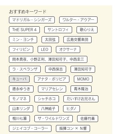
おすすめキーワード
マドリガル・シンガーズ
ワルター・アウアー
THE SUPER 4
サントロフィ
歌心りえ
ミン・ヨンチ
太田弦
広島交響楽団
フィリピン
LEO
オクサーナ
岡本真夜、小野正利、澤田知可子、中西圭三
ラ・スペランザ
中西保志
澤田知可子
キューバ
アナタ・ボリビア
MOMO
徳永ゆうき
マリアセレン
青木隆治
モノマネ
シャチホコ
だいすけお兄さん
山本リンダ
八神純子
ヒダノ
相川七瀬
ザ・ワイルドワンズ
佐藤竹善
ジェイコブ・コーラー
指揮コン × Ｎ響