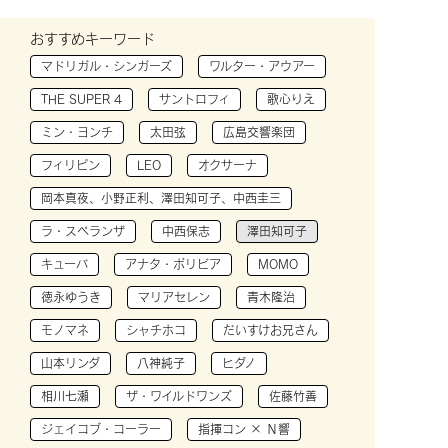
おすすめキーワード
マドリガル・シンガーズ
ワルター・アウアー
THE SUPER 4
サントロフィ
歌心りえ
ミン・ヨンチ
太田弦
広島交響楽団
フィリピン
LEO
オクサーナ
岡本真夜、小野正利、澤田知可子、中西圭三
ラ・スペランザ
中西保志
澤田知可子
キューバ
アナタ・ボリビア
MOMO
徳永ゆうき
マリアセレン
青木隆治
モノマネ
シャチホコ
だいすけお兄さん
山本リンダ
八神純子
ヒダノ
相川七瀬
ザ・ワイルドワンズ
佐藤竹善
ジェイコブ・コーラー
指揮コン × Ｎ響