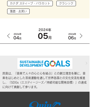
カナダ スティーブ・バラカット
クラシック
落語・お笑い
2024年
05
2024年
2024年
04
06
月
月
月
民音は、「音楽で人々の心と心を結ぶ」との創立理念を基に、音
楽をはじめとした芸術運動を通して世界各国との文化交流を推進
し、「SDGs（エスディージーズ／持続可能な開発目標）」の達成
に向けて貢献して参ります。