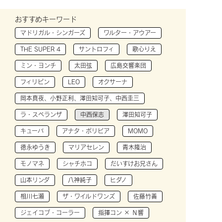
おすすめキーワード
マドリガル・シンガーズ
ワルター・アウアー
THE SUPER 4
サントロフィ
歌心りえ
ミン・ヨンチ
太田弦
広島交響楽団
フィリピン
LEO
オクサーナ
岡本真夜、小野正利、澤田知可子、中西圭三
ラ・スペランザ
中西保志
澤田知可子
キューバ
アナタ・ボリビア
MOMO
徳永ゆうき
マリアセレン
青木隆治
モノマネ
シャチホコ
だいすけお兄さん
山本リンダ
八神純子
ヒダノ
相川七瀬
ザ・ワイルドワンズ
佐藤竹善
ジェイコブ・コーラー
指揮コン × Ｎ響