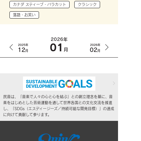
カナダ スティーブ・バラカット
クラシック
落語・お笑い
2026年
01
2025年
2026年
12
02
月
月
月
民音は、「音楽で人々の心と心を結ぶ」との創立理念を基に、音
楽をはじめとした芸術運動を通して世界各国との文化交流を推進
し、「SDGs（エスディージーズ／持続可能な開発目標）」の達成
に向けて貢献して参ります。