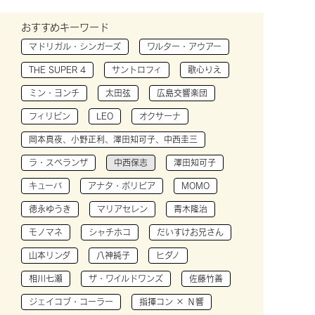
おすすめキーワード
マドリガル・シンガーズ
ワルター・アウアー
THE SUPER 4
サントロフィ
歌心りえ
ミン・ヨンチ
太田弦
広島交響楽団
フィリピン
LEO
オクサーナ
岡本真夜、小野正利、澤田知可子、中西圭三
ラ・スペランザ
中西保志
澤田知可子
キューバ
アナタ・ボリビア
MOMO
徳永ゆうき
マリアセレン
青木隆治
モノマネ
シャチホコ
だいすけお兄さん
山本リンダ
八神純子
ヒダノ
相川七瀬
ザ・ワイルドワンズ
佐藤竹善
ジェイコブ・コーラー
指揮コン × Ｎ響