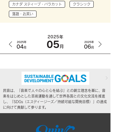
カナダ スティーブ・バラカット
クラシック
落語・お笑い
2025年
05
2025年
2025年
04
06
月
月
月
民音は、「音楽で人々の心と心を結ぶ」との創立理念を基に、音
楽をはじめとした芸術運動を通して世界各国との文化交流を推進
し、「SDGs（エスディージーズ／持続可能な開発目標）」の達成
に向けて貢献して参ります。