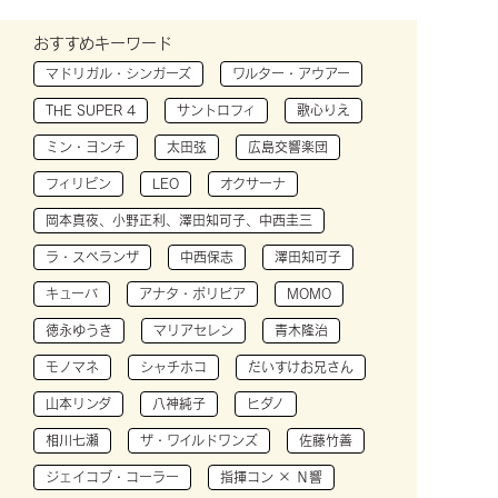
おすすめキーワード
マドリガル・シンガーズ
ワルター・アウアー
THE SUPER 4
サントロフィ
歌心りえ
ミン・ヨンチ
太田弦
広島交響楽団
フィリピン
LEO
オクサーナ
岡本真夜、小野正利、澤田知可子、中西圭三
ラ・スペランザ
中西保志
澤田知可子
キューバ
アナタ・ボリビア
MOMO
徳永ゆうき
マリアセレン
青木隆治
モノマネ
シャチホコ
だいすけお兄さん
山本リンダ
八神純子
ヒダノ
相川七瀬
ザ・ワイルドワンズ
佐藤竹善
ジェイコブ・コーラー
指揮コン × Ｎ響