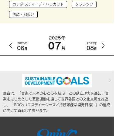
カナダ スティーブ・バラカット
クラシック
落語・お笑い
2025年
07
2025年
2025年
06
08
月
月
月
民音は、「音楽で人々の心と心を結ぶ」との創立理念を基に、音
楽をはじめとした芸術運動を通して世界各国との文化交流を推進
し、「SDGs（エスディージーズ／持続可能な開発目標）」の達成
に向けて貢献して参ります。