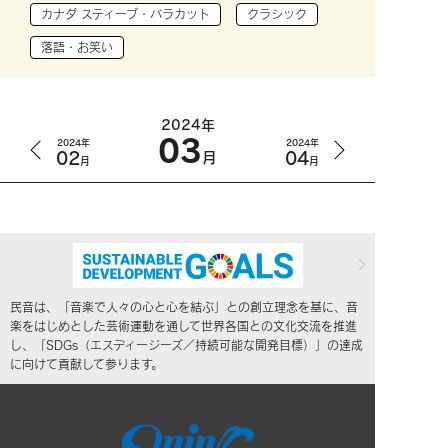
カナダ スティーブ・バラカット
クラシック
落語・お笑い
2024年
03
2024年
2024年
02
04
月
月
月
民音は、「音楽で人々の心と心を結ぶ」との創立理念を基に、音
楽をはじめとした芸術運動を通して世界各国との文化交流を推進
し、「SDGs（エスディージーズ／持続可能な開発目標）」の達成
に向けて貢献して参ります。