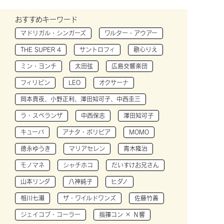
おすすめキーワード
マドリガル・シンガーズ
ワルター・アウアー
THE SUPER 4
サントロフィ
歌心りえ
ミン・ヨンチ
太田弦
広島交響楽団
フィリピン
LEO
オクサーナ
岡本真夜、小野正利、澤田知可子、中西圭三
ラ・スペランザ
中西保志
澤田知可子
キューバ
アナタ・ボリビア
MOMO
徳永ゆうき
マリアセレン
青木隆治
モノマネ
シャチホコ
だいすけお兄さん
山本リンダ
八神純子
ヒダノ
相川七瀬
ザ・ワイルドワンズ
佐藤竹善
ジェイコブ・コーラー
指揮コン × Ｎ響