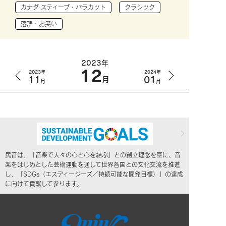
カナダ スティーブ・バラカット
クラシック
落語・お笑い
2023年
12
2023年
2024年
11
01
月
月
月
民音は、「音楽で人々の心と心を結ぶ」との創立理念を基に、音
楽をはじめとした芸術運動を通して世界各国との文化交流を推進
し、「SDGs（エスディージーズ／持続可能な開発目標）」の達成
に向けて貢献して参ります。