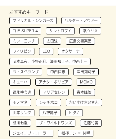
おすすめキーワード
マドリガル・シンガーズ
ワルター・アウアー
THE SUPER 4
サントロフィ
歌心りえ
ミン・ヨンチ
太田弦
広島交響楽団
フィリピン
LEO
オクサーナ
岡本真夜、小野正利、澤田知可子、中西圭三
ラ・スペランザ
中西保志
澤田知可子
キューバ
アナタ・ボリビア
MOMO
徳永ゆうき
マリアセレン
青木隆治
モノマネ
シャチホコ
だいすけお兄さん
山本リンダ
八神純子
ヒダノ
相川七瀬
ザ・ワイルドワンズ
佐藤竹善
ジェイコブ・コーラー
指揮コン × Ｎ響