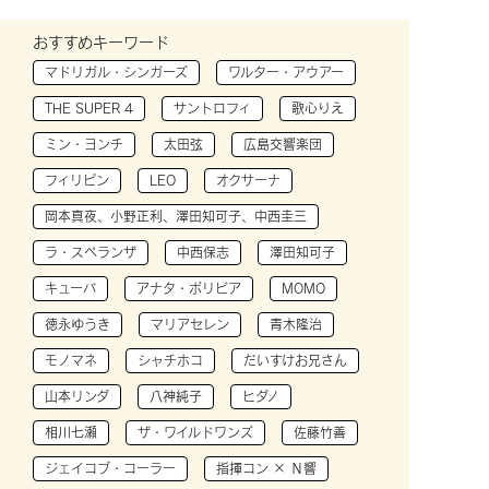
おすすめキーワード
マドリガル・シンガーズ
ワルター・アウアー
THE SUPER 4
サントロフィ
歌心りえ
ミン・ヨンチ
太田弦
広島交響楽団
フィリピン
LEO
オクサーナ
岡本真夜、小野正利、澤田知可子、中西圭三
ラ・スペランザ
中西保志
澤田知可子
キューバ
アナタ・ボリビア
MOMO
徳永ゆうき
マリアセレン
青木隆治
モノマネ
シャチホコ
だいすけお兄さん
山本リンダ
八神純子
ヒダノ
相川七瀬
ザ・ワイルドワンズ
佐藤竹善
ジェイコブ・コーラー
指揮コン × Ｎ響