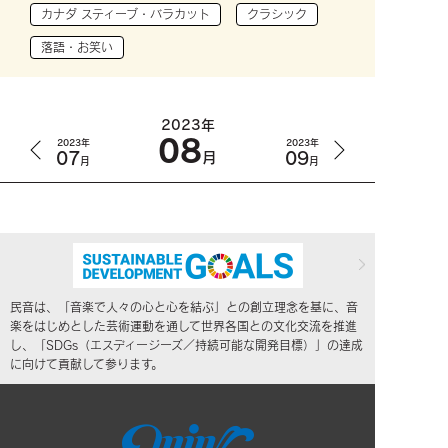
カナダ スティーブ・バラカット
クラシック
落語・お笑い
2023年
08
2023年
2023年
07
09
月
月
月
民音は、「音楽で人々の心と心を結ぶ」との創立理念を基に、音
楽をはじめとした芸術運動を通して世界各国との文化交流を推進
し、「SDGs（エスディージーズ／持続可能な開発目標）」の達成
に向けて貢献して参ります。