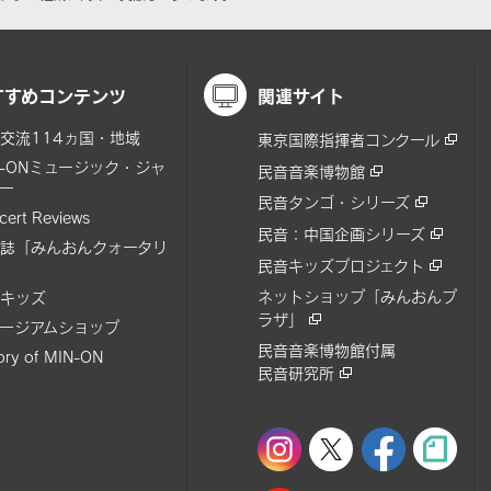
すすめコンテンツ
関連サイト
交流114ヵ国・地域
東京国際指揮者コンクール
N-ONミュージック・ジャ
民音音楽博物館
ー
民音タンゴ・シリーズ
cert Reviews
民音：中国企画シリーズ
誌「みんおんクォータリ
民音キッズプロジェクト
ネットショップ「みんおんプ
キッズ
ラザ」
ージアムショップ
民音音楽博物館付属
tory of MIN-ON
民音研究所