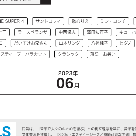
HE SUPER 4
サントロフィ
歌心りえ
ミン・ヨンチ
圭三
ラ・スペランザ
中西保志
澤田知可子
キューバ
コ
だいすけお兄さん
山本リンダ
八神純子
ヒダノ
 スティーブ・バラカット
クラシック
落語・お笑い
2023年
06
月
民音は、「音楽で人々の心と心を結ぶ」との創立理念を基に、音楽を
文化交流を推進し、「SDGs（エスディージーズ／持続可能な開発目