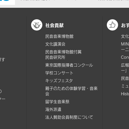
社会貢献
お
民音音楽博物館
文化
文化講演会
MI
ーニ
民音音楽博物館付属
民音研究所
Con
探す
東京国際指揮者コンクール
広報
ー」
学校コンサート
民音
キッズフェスタ
ミュ
親子のための体験学習・音楽
の
会
His
ター
留学生音楽祭
海外派遣
法人賛助会員制度について