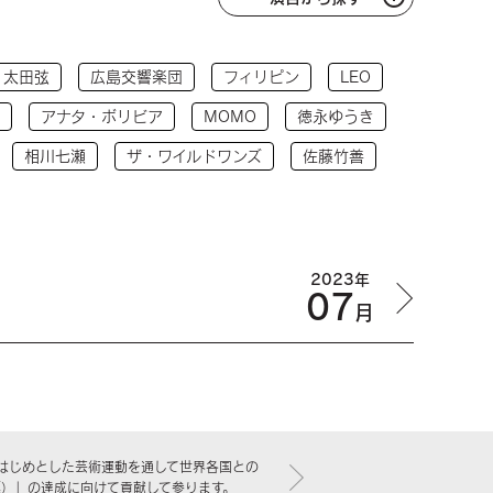
太田弦
広島交響楽団
フィリピン
LEO
アナタ・ボリビア
MOMO
徳永ゆうき
相川七瀬
ザ・ワイルドワンズ
佐藤竹善
2023年
07
月
はじめとした芸術運動を通して世界各国との
標）」の達成に向けて貢献して参ります。