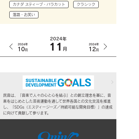
カナダ スティーブ・バラカット
クラシック
落語・お笑い
2024年
11
2024年
2024年
10
12
月
月
月
民音は、「音楽で人々の心と心を結ぶ」との創立理念を基に、音
楽をはじめとした芸術運動を通して世界各国との文化交流を推進
し、「SDGs（エスディージーズ／持続可能な開発目標）」の達成
に向けて貢献して参ります。