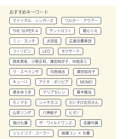
おすすめキーワード
マドリガル・シンガーズ
ワルター・アウアー
THE SUPER 4
サントロフィ
歌心りえ
ミン・ヨンチ
太田弦
広島交響楽団
フィリピン
LEO
オクサーナ
岡本真夜、小野正利、澤田知可子、中西圭三
ラ・スペランザ
中西保志
澤田知可子
キューバ
アナタ・ボリビア
MOMO
徳永ゆうき
マリアセレン
青木隆治
モノマネ
シャチホコ
だいすけお兄さん
山本リンダ
八神純子
ヒダノ
相川七瀬
ザ・ワイルドワンズ
佐藤竹善
ジェイコブ・コーラー
指揮コン × Ｎ響