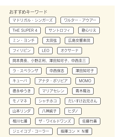
おすすめキーワード
マドリガル・シンガーズ
ワルター・アウアー
THE SUPER 4
サントロフィ
歌心りえ
ミン・ヨンチ
太田弦
広島交響楽団
フィリピン
LEO
オクサーナ
岡本真夜、小野正利、澤田知可子、中西圭三
ラ・スペランザ
中西保志
澤田知可子
キューバ
アナタ・ボリビア
MOMO
徳永ゆうき
マリアセレン
青木隆治
モノマネ
シャチホコ
だいすけお兄さん
山本リンダ
八神純子
ヒダノ
相川七瀬
ザ・ワイルドワンズ
佐藤竹善
ジェイコブ・コーラー
指揮コン × Ｎ響