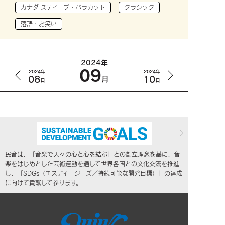
カナダ スティーブ・バラカット
クラシック
落語・お笑い
2024年
09
2024年
2024年
08
10
月
月
月
民音は、「音楽で人々の心と心を結ぶ」との創立理念を基に、音
楽をはじめとした芸術運動を通して世界各国との文化交流を推進
し、「SDGs（エスディージーズ／持続可能な開発目標）」の達成
に向けて貢献して参ります。