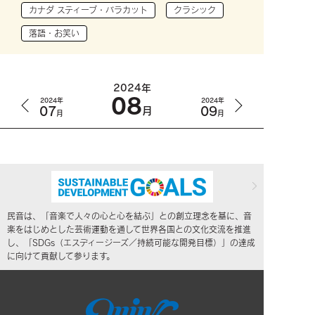
カナダ スティーブ・バラカット
クラシック
落語・お笑い
2024年
08
2024年
2024年
07
09
月
月
月
民音は、「音楽で人々の心と心を結ぶ」との創立理念を基に、音
楽をはじめとした芸術運動を通して世界各国との文化交流を推進
し、「SDGs（エスディージーズ／持続可能な開発目標）」の達成
に向けて貢献して参ります。