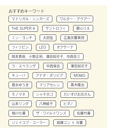
おすすめキーワード
マドリガル・シンガーズ
ワルター・アウアー
THE SUPER 4
サントロフィ
歌心りえ
ミン・ヨンチ
太田弦
広島交響楽団
フィリピン
LEO
オクサーナ
岡本真夜、小野正利、澤田知可子、中西圭三
ラ・スペランザ
中西保志
澤田知可子
キューバ
アナタ・ボリビア
MOMO
徳永ゆうき
マリアセレン
青木隆治
モノマネ
シャチホコ
だいすけお兄さん
山本リンダ
八神純子
ヒダノ
相川七瀬
ザ・ワイルドワンズ
佐藤竹善
ジェイコブ・コーラー
指揮コン × Ｎ響