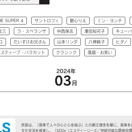
HE SUPER 4
サントロフィ
歌心りえ
ミン・ヨンチ
圭三
ラ・スペランザ
中西保志
澤田知可子
キューバ
コ
だいすけお兄さん
山本リンダ
八神純子
ヒダノ
 スティーブ・バラカット
クラシック
落語・お笑い
2024年
03
月
民音は、「音楽で人々の心と心を結ぶ」との創立理念を基に、音楽を
文化交流を推進し、「SDGs（エスディージーズ／持続可能な開発目