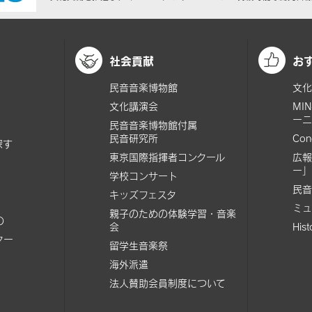
社会貢献
お
民音音楽博物館
文化
文化講演会
MI
ーニ
民音音楽博物館付属
民音研究所
Con
探す
東京国際指揮者コンクール
広報
ー」
学校コンサート
民音
キッズフェスタ
ミュ
親子のための体験学習・音楽
の
会
His
ター
留学生音楽祭
海外派遣
法人賛助会員制度について