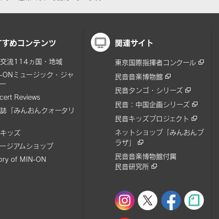
すすめコンテンツ
関連サイト
交流114ヵ国・地域
東京国際指揮者コンクール
N-ONミュージック・ジャ
民音音楽博物館
ー
民音タンゴ・シリーズ
cert Reviews
民音：中国企画シリーズ
誌「みんおんクォータリ
民音キッズプロジェクト
ネットショップ「みんおんプ
キッズ
ラザ」
ージアムショップ
民音音楽博物館付属
tory of MIN-ON
民音研究所