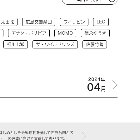
太田弦
広島交響楽団
フィリピン
LEO
アナタ・ボリビア
MOMO
徳永ゆうき
相川七瀬
ザ・ワイルドワンズ
佐藤竹善
2024年
04
月
はじめとした芸術運動を通して世界各国との
標）」の達成に向けて貢献して参ります。