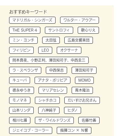
おすすめキーワード
マドリガル・シンガーズ
ワルター・アウアー
THE SUPER 4
サントロフィ
歌心りえ
ミン・ヨンチ
太田弦
広島交響楽団
フィリピン
LEO
オクサーナ
岡本真夜、小野正利、澤田知可子、中西圭三
ラ・スペランザ
中西保志
澤田知可子
キューバ
アナタ・ボリビア
MOMO
徳永ゆうき
マリアセレン
青木隆治
モノマネ
シャチホコ
だいすけお兄さん
山本リンダ
八神純子
ヒダノ
相川七瀬
ザ・ワイルドワンズ
佐藤竹善
ジェイコブ・コーラー
指揮コン × Ｎ響