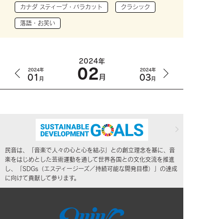
カナダ スティーブ・バラカット
クラシック
落語・お笑い
2024年
02
2024年
2024年
01
03
月
月
月
民音は、「音楽で人々の心と心を結ぶ」との創立理念を基に、音
楽をはじめとした芸術運動を通して世界各国との文化交流を推進
し、「SDGs（エスディージーズ／持続可能な開発目標）」の達成
に向けて貢献して参ります。