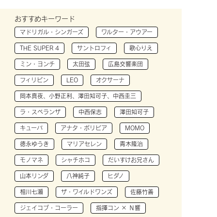
おすすめキーワード
マドリガル・シンガーズ
ワルター・アウアー
THE SUPER 4
サントロフィ
歌心りえ
ミン・ヨンチ
太田弦
広島交響楽団
フィリピン
LEO
オクサーナ
岡本真夜、小野正利、澤田知可子、中西圭三
ラ・スペランザ
中西保志
澤田知可子
キューバ
アナタ・ボリビア
MOMO
徳永ゆうき
マリアセレン
青木隆治
モノマネ
シャチホコ
だいすけお兄さん
山本リンダ
八神純子
ヒダノ
相川七瀬
ザ・ワイルドワンズ
佐藤竹善
ジェイコブ・コーラー
指揮コン × Ｎ響