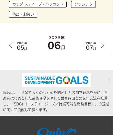
カナダ スティーブ・バラカット
クラシック
落語・お笑い
2023年
06
2023年
2023年
05
07
月
月
月
民音は、「音楽で人々の心と心を結ぶ」との創立理念を基に、音
楽をはじめとした芸術運動を通して世界各国との文化交流を推進
し、「SDGs（エスディージーズ／持続可能な開発目標）」の達成
に向けて貢献して参ります。