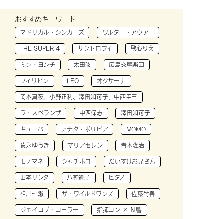
おすすめキーワード
マドリガル・シンガーズ
ワルター・アウアー
THE SUPER 4
サントロフィ
歌心りえ
ミン・ヨンチ
太田弦
広島交響楽団
フィリピン
LEO
オクサーナ
岡本真夜、小野正利、澤田知可子、中西圭三
ラ・スペランザ
中西保志
澤田知可子
キューバ
アナタ・ボリビア
MOMO
徳永ゆうき
マリアセレン
青木隆治
モノマネ
シャチホコ
だいすけお兄さん
山本リンダ
八神純子
ヒダノ
相川七瀬
ザ・ワイルドワンズ
佐藤竹善
ジェイコブ・コーラー
指揮コン × Ｎ響