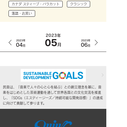
カナダ スティーブ・バラカット
クラシック
落語・お笑い
2023年
05
2023年
2023年
04
06
月
月
月
民音は、「音楽で人々の心と心を結ぶ」との創立理念を基に、音
楽をはじめとした芸術運動を通して世界各国との文化交流を推進
し、「SDGs（エスディージーズ／持続可能な開発目標）」の達成
に向けて貢献して参ります。