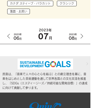
カナダ スティーブ・バラカット
クラシック
落語・お笑い
2023年
07
2023年
2023年
06
08
月
月
月
民音は、「音楽で人々の心と心を結ぶ」との創立理念を基に、音
楽をはじめとした芸術運動を通して世界各国との文化交流を推進
し、「SDGs（エスディージーズ／持続可能な開発目標）」の達成
に向けて貢献して参ります。