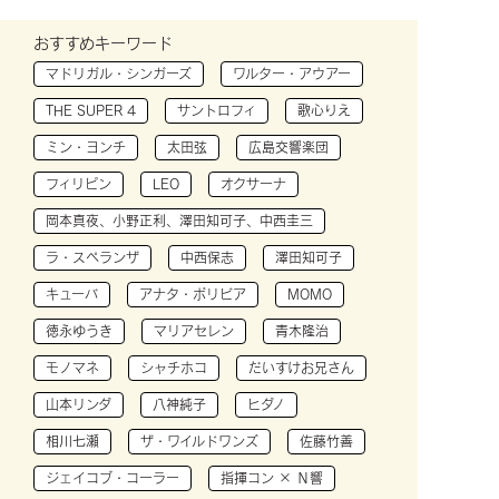
おすすめキーワード
マドリガル・シンガーズ
ワルター・アウアー
THE SUPER 4
サントロフィ
歌心りえ
ミン・ヨンチ
太田弦
広島交響楽団
フィリピン
LEO
オクサーナ
岡本真夜、小野正利、澤田知可子、中西圭三
ラ・スペランザ
中西保志
澤田知可子
キューバ
アナタ・ボリビア
MOMO
徳永ゆうき
マリアセレン
青木隆治
モノマネ
シャチホコ
だいすけお兄さん
山本リンダ
八神純子
ヒダノ
相川七瀬
ザ・ワイルドワンズ
佐藤竹善
ジェイコブ・コーラー
指揮コン × Ｎ響