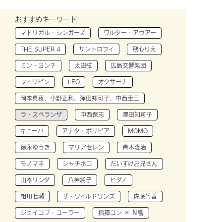
おすすめキーワード
マドリガル・シンガーズ
ワルター・アウアー
THE SUPER 4
サントロフィ
歌心りえ
ミン・ヨンチ
太田弦
広島交響楽団
フィリピン
LEO
オクサーナ
岡本真夜、小野正利、澤田知可子、中西圭三
ラ・スペランザ
中西保志
澤田知可子
キューバ
アナタ・ボリビア
MOMO
徳永ゆうき
マリアセレン
青木隆治
モノマネ
シャチホコ
だいすけお兄さん
山本リンダ
八神純子
ヒダノ
相川七瀬
ザ・ワイルドワンズ
佐藤竹善
ジェイコブ・コーラー
指揮コン × Ｎ響