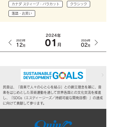
カナダ スティーブ・バラカット
クラシック
落語・お笑い
2024年
01
2023年
2024年
12
02
月
月
月
民音は、「音楽で人々の心と心を結ぶ」との創立理念を基に、音
楽をはじめとした芸術運動を通して世界各国との文化交流を推進
し、「SDGs（エスディージーズ／持続可能な開発目標）」の達成
に向けて貢献して参ります。