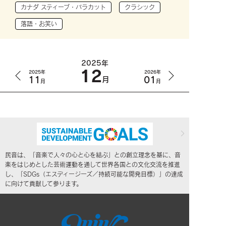
カナダ スティーブ・バラカット
クラシック
落語・お笑い
2025年
12
2025年
2026年
11
01
月
月
月
民音は、「音楽で人々の心と心を結ぶ」との創立理念を基に、音
楽をはじめとした芸術運動を通して世界各国との文化交流を推進
し、「SDGs（エスディージーズ／持続可能な開発目標）」の達成
に向けて貢献して参ります。