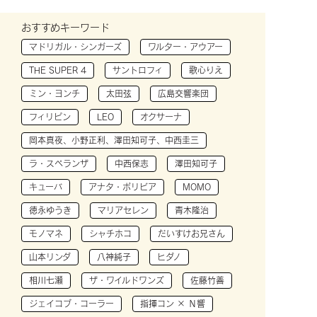
おすすめキーワード
マドリガル・シンガーズ
ワルター・アウアー
THE SUPER 4
サントロフィ
歌心りえ
ミン・ヨンチ
太田弦
広島交響楽団
フィリピン
LEO
オクサーナ
岡本真夜、小野正利、澤田知可子、中西圭三
ラ・スペランザ
中西保志
澤田知可子
キューバ
アナタ・ボリビア
MOMO
徳永ゆうき
マリアセレン
青木隆治
モノマネ
シャチホコ
だいすけお兄さん
山本リンダ
八神純子
ヒダノ
相川七瀬
ザ・ワイルドワンズ
佐藤竹善
ジェイコブ・コーラー
指揮コン × Ｎ響