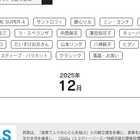
HE SUPER 4
サントロフィ
歌心りえ
ミン・ヨンチ
圭三
ラ・スペランザ
中西保志
澤田知可子
キューバ
コ
だいすけお兄さん
山本リンダ
八神純子
ヒダノ
 スティーブ・バラカット
クラシック
落語・お笑い
2025年
12
月
民音は、「音楽で人々の心と心を結ぶ」との創立理念を基に、音楽を
文化交流を推進し、「SDGs（エスディージーズ／持続可能な開発目