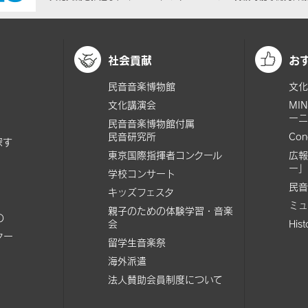
社会貢献
お
民音音楽博物館
文化
文化講演会
MI
ーニ
民音音楽博物館付属
民音研究所
Con
探す
東京国際指揮者コンクール
広報
ー」
学校コンサート
民音
キッズフェスタ
ミュ
親子のための体験学習・音楽
の
会
His
ター
留学生音楽祭
海外派遣
法人賛助会員制度について