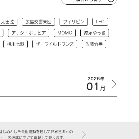
太田弦
広島交響楽団
フィリピン
LEO
アナタ・ボリビア
MOMO
徳永ゆうき
相川七瀬
ザ・ワイルドワンズ
佐藤竹善
2026年
01
月
はじめとした芸術運動を通して世界各国との
標）」の達成に向けて貢献して参ります。