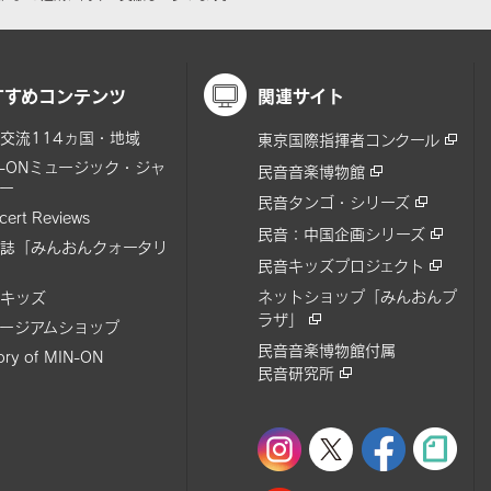
すすめコンテンツ
関連サイト
交流114ヵ国・地域
東京国際指揮者コンクール
N-ONミュージック・ジャ
民音音楽博物館
ー
民音タンゴ・シリーズ
cert Reviews
民音：中国企画シリーズ
誌「みんおんクォータリ
民音キッズプロジェクト
ネットショップ「みんおんプ
キッズ
ラザ」
ージアムショップ
民音音楽博物館付属
tory of MIN-ON
民音研究所