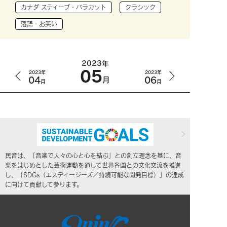
カナダ スティーブ・バラカット
クラシック
落語・お笑い
2023年
05
2023年
2023年
04
06
月
月
月
民音は、「音楽で人々の心と心を結ぶ」との創立理念を基に、音
楽をはじめとした芸術運動を通して世界各国との文化交流を推進
し、「SDGs（エスディージーズ／持続可能な開発目標）」の達成
に向けて貢献して参ります。