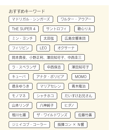
おすすめキーワード
マドリガル・シンガーズ
ワルター・アウアー
THE SUPER 4
サントロフィ
歌心りえ
ミン・ヨンチ
太田弦
広島交響楽団
フィリピン
LEO
オクサーナ
岡本真夜、小野正利、澤田知可子、中西圭三
ラ・スペランザ
中西保志
澤田知可子
キューバ
アナタ・ボリビア
MOMO
徳永ゆうき
マリアセレン
青木隆治
モノマネ
シャチホコ
だいすけお兄さん
山本リンダ
八神純子
ヒダノ
相川七瀬
ザ・ワイルドワンズ
佐藤竹善
ジェイコブ・コーラー
指揮コン × Ｎ響