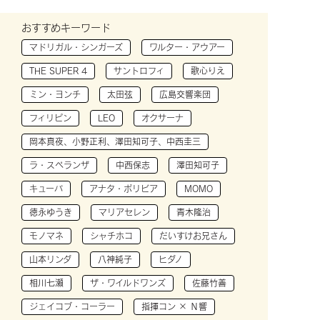
おすすめキーワード
マドリガル・シンガーズ
ワルター・アウアー
THE SUPER 4
サントロフィ
歌心りえ
ミン・ヨンチ
太田弦
広島交響楽団
フィリピン
LEO
オクサーナ
岡本真夜、小野正利、澤田知可子、中西圭三
ラ・スペランザ
中西保志
澤田知可子
キューバ
アナタ・ボリビア
MOMO
徳永ゆうき
マリアセレン
青木隆治
モノマネ
シャチホコ
だいすけお兄さん
山本リンダ
八神純子
ヒダノ
相川七瀬
ザ・ワイルドワンズ
佐藤竹善
ジェイコブ・コーラー
指揮コン × Ｎ響