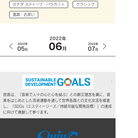
カナダ スティーブ・バラカット
クラシック
落語・お笑い
2022年
06
2022年
2022年
05
07
月
月
月
民音は、「音楽で人々の心と心を結ぶ」との創立理念を基に、音
楽をはじめとした芸術運動を通して世界各国との文化交流を推進
し、「SDGs（エスディージーズ／持続可能な開発目標）」の達成
に向けて貢献して参ります。