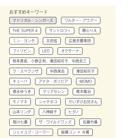
おすすめキーワード
マドリガル・シンガーズ
ワルター・アウアー
THE SUPER 4
サントロフィ
歌心りえ
ミン・ヨンチ
太田弦
広島交響楽団
フィリピン
LEO
オクサーナ
岡本真夜、小野正利、澤田知可子、中西圭三
ラ・スペランザ
中西保志
澤田知可子
キューバ
アナタ・ボリビア
MOMO
徳永ゆうき
マリアセレン
青木隆治
モノマネ
シャチホコ
だいすけお兄さん
山本リンダ
八神純子
ヒダノ
相川七瀬
ザ・ワイルドワンズ
佐藤竹善
ジェイコブ・コーラー
指揮コン × Ｎ響