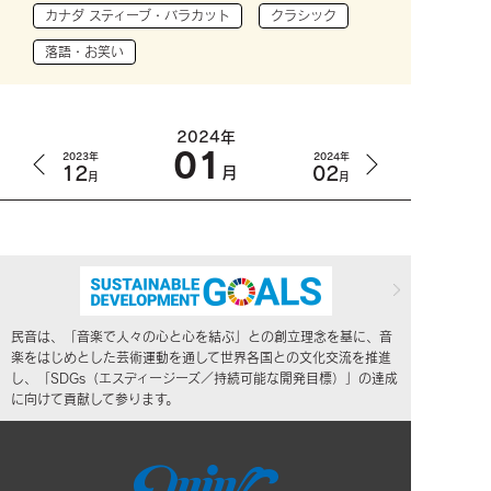
カナダ スティーブ・バラカット
クラシック
落語・お笑い
2024年
01
2023年
2024年
12
02
月
月
月
民音は、「音楽で人々の心と心を結ぶ」との創立理念を基に、音
楽をはじめとした芸術運動を通して世界各国との文化交流を推進
し、「SDGs（エスディージーズ／持続可能な開発目標）」の達成
に向けて貢献して参ります。