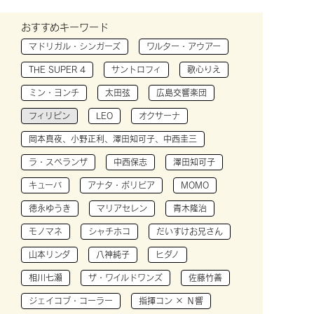
おすすめキーワード
マドリガル・シンガーズ
ワルター・アウアー
THE SUPER 4
サントロフィ
歌心りえ
ミン・ヨンチ
太田弦
広島交響楽団
フィリピン
LEO
オクサーナ
岡本真夜、小野正利、澤田知可子、中西圭三
ラ・スペランザ
中西保志
澤田知可子
キューバ
アナタ・ボリビア
MOMO
徳永ゆうき
マリアセレン
青木隆治
モノマネ
シャチホコ
だいすけお兄さん
山本リンダ
八神純子
ヒダノ
相川七瀬
ザ・ワイルドワンズ
佐藤竹善
ジェイコブ・コーラー
指揮コン × Ｎ響