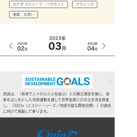
カナダ スティーブ・バラカット
クラシック
落語・お笑い
2023年
03
2023年
2023年
02
04
月
月
月
民音は、「音楽で人々の心と心を結ぶ」との創立理念を基に、音
楽をはじめとした芸術運動を通して世界各国との文化交流を推進
し、「SDGs（エスディージーズ／持続可能な開発目標）」の達成
に向けて貢献して参ります。