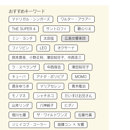
おすすめキーワード
マドリガル・シンガーズ
ワルター・アウアー
THE SUPER 4
サントロフィ
歌心りえ
ミン・ヨンチ
太田弦
広島交響楽団
フィリピン
LEO
オクサーナ
岡本真夜、小野正利、澤田知可子、中西圭三
ラ・スペランザ
中西保志
澤田知可子
キューバ
アナタ・ボリビア
MOMO
徳永ゆうき
マリアセレン
青木隆治
モノマネ
シャチホコ
だいすけお兄さん
山本リンダ
八神純子
ヒダノ
相川七瀬
ザ・ワイルドワンズ
佐藤竹善
ジェイコブ・コーラー
指揮コン × Ｎ響