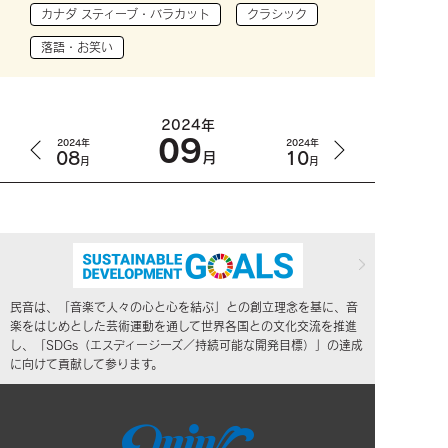
カナダ スティーブ・バラカット
クラシック
落語・お笑い
2024年
09
2024年
2024年
08
10
月
月
月
民音は、「音楽で人々の心と心を結ぶ」との創立理念を基に、音
楽をはじめとした芸術運動を通して世界各国との文化交流を推進
し、「SDGs（エスディージーズ／持続可能な開発目標）」の達成
に向けて貢献して参ります。