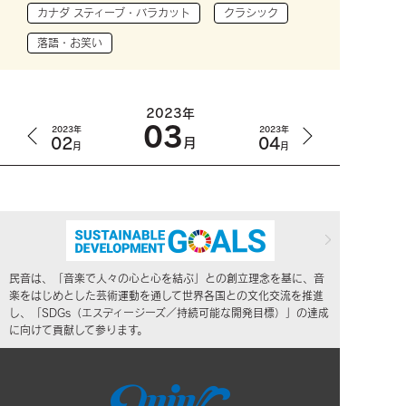
カナダ スティーブ・バラカット
クラシック
落語・お笑い
2023年
03
2023年
2023年
02
04
月
月
月
民音は、「音楽で人々の心と心を結ぶ」との創立理念を基に、音
楽をはじめとした芸術運動を通して世界各国との文化交流を推進
し、「SDGs（エスディージーズ／持続可能な開発目標）」の達成
に向けて貢献して参ります。