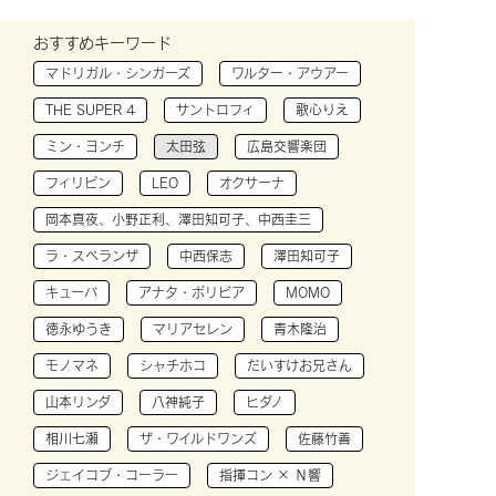
おすすめキーワード
マドリガル・シンガーズ
ワルター・アウアー
THE SUPER 4
サントロフィ
歌心りえ
ミン・ヨンチ
太田弦
広島交響楽団
フィリピン
LEO
オクサーナ
岡本真夜、小野正利、澤田知可子、中西圭三
ラ・スペランザ
中西保志
澤田知可子
キューバ
アナタ・ボリビア
MOMO
徳永ゆうき
マリアセレン
青木隆治
モノマネ
シャチホコ
だいすけお兄さん
山本リンダ
八神純子
ヒダノ
相川七瀬
ザ・ワイルドワンズ
佐藤竹善
ジェイコブ・コーラー
指揮コン × Ｎ響