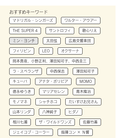
おすすめキーワード
マドリガル・シンガーズ
ワルター・アウアー
THE SUPER 4
サントロフィ
歌心りえ
ミン・ヨンチ
太田弦
広島交響楽団
フィリピン
LEO
オクサーナ
岡本真夜、小野正利、澤田知可子、中西圭三
ラ・スペランザ
中西保志
澤田知可子
キューバ
アナタ・ボリビア
MOMO
徳永ゆうき
マリアセレン
青木隆治
モノマネ
シャチホコ
だいすけお兄さん
山本リンダ
八神純子
ヒダノ
相川七瀬
ザ・ワイルドワンズ
佐藤竹善
ジェイコブ・コーラー
指揮コン × Ｎ響