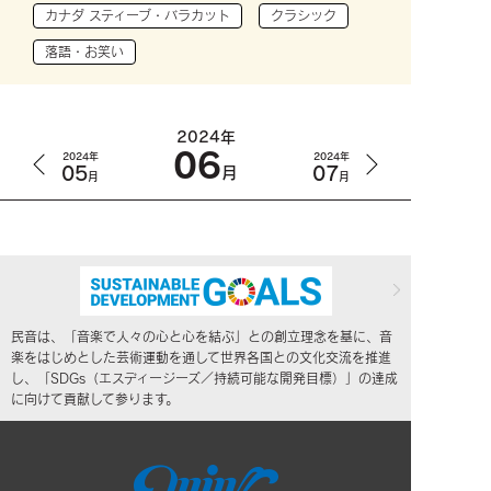
カナダ スティーブ・バラカット
クラシック
落語・お笑い
2024年
06
2024年
2024年
05
07
月
月
月
民音は、「音楽で人々の心と心を結ぶ」との創立理念を基に、音
楽をはじめとした芸術運動を通して世界各国との文化交流を推進
し、「SDGs（エスディージーズ／持続可能な開発目標）」の達成
に向けて貢献して参ります。