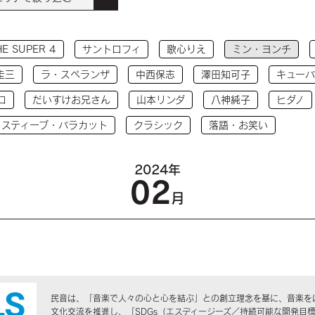
HE SUPER 4
サントロフィ
歌心りえ
ミン・ヨンチ
圭三
ラ・スペランザ
中西保志
澤田知可子
キューバ
コ
だいすけお兄さん
山本リンダ
八神純子
ヒダノ
 スティーブ・バラカット
クラシック
落語・お笑い
2024年
02
月
民音は、「音楽で人々の心と心を結ぶ」との創立理念を基に、音楽を
文化交流を推進し、「SDGs（エスディージーズ／持続可能な開発目