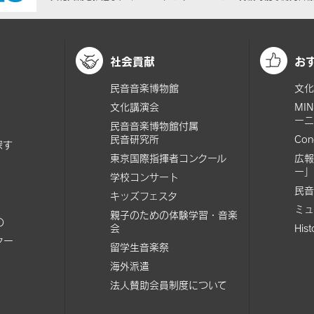
社会貢献
お
民音音楽博物館
文化
文化講演会
MI
ーニ
民音音楽博物館付属
民音研究所
Con
探す
東京国際指揮者コンクール
広報
ー」
学校コンサート
民音
キッズフェスタ
ミュ
親子のための体験学習・音楽
の
会
His
ター
留学生音楽祭
海外派遣
法人賛助会員制度について