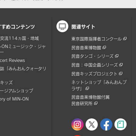
すすめコンテンツ
関連サイト
交流114ヵ国・地域
東京国際指揮者コンクール
N-ONミュージック・ジャ
民音音楽博物館
ー
民音タンゴ・シリーズ
cert Reviews
民音：中国企画シリーズ
誌「みんおんクォータリ
民音キッズプロジェクト
ネットショップ「みんおんプ
キッズ
ラザ」
ージアムショップ
民音音楽博物館付属
tory of MIN-ON
民音研究所