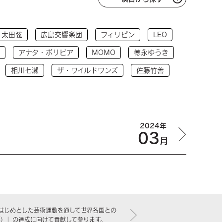
太田弦
広島交響楽団
フィリピン
LEO
アナタ・ボリビア
MOMO
徳永ゆうき
相川七瀬
ザ・ワイルドワンズ
佐藤竹善
2024年
03
月
はじめとした芸術運動を通して世界各国との
標）」の達成に向けて貢献して参ります。