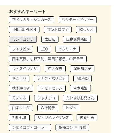
おすすめキーワード
マドリガル・シンガーズ
ワルター・アウアー
THE SUPER 4
サントロフィ
歌心りえ
ミン・ヨンチ
太田弦
広島交響楽団
フィリピン
LEO
オクサーナ
岡本真夜、小野正利、澤田知可子、中西圭三
ラ・スペランザ
中西保志
澤田知可子
キューバ
アナタ・ボリビア
MOMO
徳永ゆうき
マリアセレン
青木隆治
モノマネ
シャチホコ
だいすけお兄さん
山本リンダ
八神純子
ヒダノ
相川七瀬
ザ・ワイルドワンズ
佐藤竹善
ジェイコブ・コーラー
指揮コン × Ｎ響