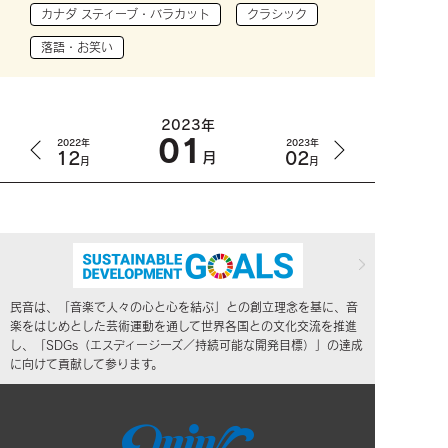
カナダ スティーブ・バラカット
クラシック
落語・お笑い
2023年
01
2022年
2023年
12
02
月
月
月
民音は、「音楽で人々の心と心を結ぶ」との創立理念を基に、音
楽をはじめとした芸術運動を通して世界各国との文化交流を推進
し、「SDGs（エスディージーズ／持続可能な開発目標）」の達成
に向けて貢献して参ります。