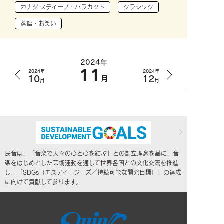
カナダ スティーブ・バラカット
クラシック
落語・お笑い
2024年
11
2024年
2024年
10
12
月
月
月
民音は、「音楽で人々の心と心を結ぶ」との創立理念を基に、音
楽をはじめとした芸術運動を通して世界各国との文化交流を推進
し、「SDGs（エスディージーズ／持続可能な開発目標）」の達成
に向けて貢献して参ります。