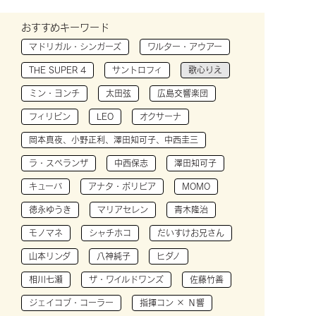
おすすめキーワード
マドリガル・シンガーズ
ワルター・アウアー
THE SUPER 4
サントロフィ
歌心りえ
ミン・ヨンチ
太田弦
広島交響楽団
フィリピン
LEO
オクサーナ
岡本真夜、小野正利、澤田知可子、中西圭三
ラ・スペランザ
中西保志
澤田知可子
キューバ
アナタ・ボリビア
MOMO
徳永ゆうき
マリアセレン
青木隆治
モノマネ
シャチホコ
だいすけお兄さん
山本リンダ
八神純子
ヒダノ
相川七瀬
ザ・ワイルドワンズ
佐藤竹善
ジェイコブ・コーラー
指揮コン × Ｎ響