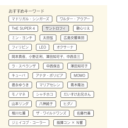
おすすめキーワード
マドリガル・シンガーズ
ワルター・アウアー
THE SUPER 4
サントロフィ
歌心りえ
ミン・ヨンチ
太田弦
広島交響楽団
フィリピン
LEO
オクサーナ
岡本真夜、小野正利、澤田知可子、中西圭三
ラ・スペランザ
中西保志
澤田知可子
キューバ
アナタ・ボリビア
MOMO
徳永ゆうき
マリアセレン
青木隆治
モノマネ
シャチホコ
だいすけお兄さん
山本リンダ
八神純子
ヒダノ
相川七瀬
ザ・ワイルドワンズ
佐藤竹善
ジェイコブ・コーラー
指揮コン × Ｎ響