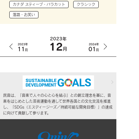
カナダ スティーブ・バラカット
クラシック
落語・お笑い
2023年
12
2023年
2024年
11
01
月
月
月
民音は、「音楽で人々の心と心を結ぶ」との創立理念を基に、音
楽をはじめとした芸術運動を通して世界各国との文化交流を推進
し、「SDGs（エスディージーズ／持続可能な開発目標）」の達成
に向けて貢献して参ります。