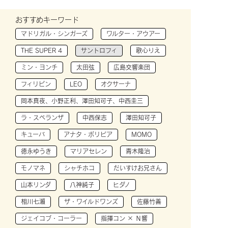
おすすめキーワード
マドリガル・シンガーズ
ワルター・アウアー
THE SUPER 4
サントロフィ
歌心りえ
ミン・ヨンチ
太田弦
広島交響楽団
フィリピン
LEO
オクサーナ
岡本真夜、小野正利、澤田知可子、中西圭三
ラ・スペランザ
中西保志
澤田知可子
キューバ
アナタ・ボリビア
MOMO
徳永ゆうき
マリアセレン
青木隆治
モノマネ
シャチホコ
だいすけお兄さん
山本リンダ
八神純子
ヒダノ
相川七瀬
ザ・ワイルドワンズ
佐藤竹善
ジェイコブ・コーラー
指揮コン × Ｎ響