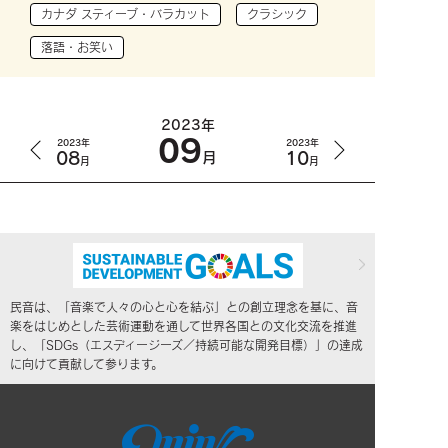
カナダ スティーブ・バラカット
クラシック
落語・お笑い
2023年
09
2023年
2023年
08
10
月
月
月
民音は、「音楽で人々の心と心を結ぶ」との創立理念を基に、音
楽をはじめとした芸術運動を通して世界各国との文化交流を推進
し、「SDGs（エスディージーズ／持続可能な開発目標）」の達成
に向けて貢献して参ります。