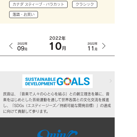
カナダ スティーブ・バラカット
クラシック
落語・お笑い
2022年
10
2022年
2022年
09
11
月
月
月
民音は、「音楽で人々の心と心を結ぶ」との創立理念を基に、音
楽をはじめとした芸術運動を通して世界各国との文化交流を推進
し、「SDGs（エスディージーズ／持続可能な開発目標）」の達成
に向けて貢献して参ります。