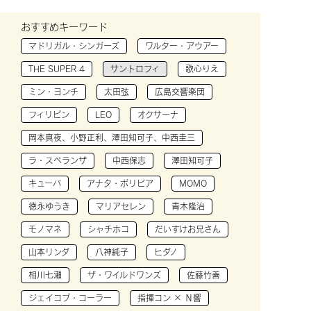
おすすめキーワード
マドリガル・シンガーズ
ワルター・アウアー
THE SUPER 4
サントロフィ
歌心りえ
ミン・ヨンチ
太田弦
広島交響楽団
フィリピン
LEO
オクサーナ
岡本真夜、小野正利、澤田知可子、中西圭三
ラ・スペランザ
中西保志
澤田知可子
キューバ
アナタ・ボリビア
MOMO
徳永ゆうき
マリアセレン
青木隆治
モノマネ
シャチホコ
だいすけお兄さん
山本リンダ
八神純子
ヒダノ
相川七瀬
ザ・ワイルドワンズ
佐藤竹善
ジェイコブ・コーラー
指揮コン × Ｎ響