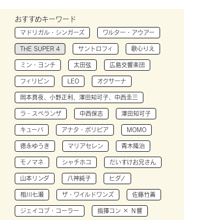
おすすめキーワード
マドリガル・シンガーズ
ワルター・アウアー
THE SUPER 4
サントロフィ
歌心りえ
ミン・ヨンチ
太田弦
広島交響楽団
フィリピン
LEO
オクサーナ
岡本真夜、小野正利、澤田知可子、中西圭三
ラ・スペランザ
中西保志
澤田知可子
キューバ
アナタ・ボリビア
MOMO
徳永ゆうき
マリアセレン
青木隆治
モノマネ
シャチホコ
だいすけお兄さん
山本リンダ
八神純子
ヒダノ
相川七瀬
ザ・ワイルドワンズ
佐藤竹善
ジェイコブ・コーラー
指揮コン × Ｎ響