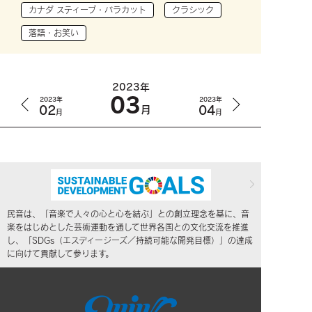
カナダ スティーブ・バラカット
クラシック
落語・お笑い
2023年
03
2023年
2023年
02
04
月
月
月
民音は、「音楽で人々の心と心を結ぶ」との創立理念を基に、音
楽をはじめとした芸術運動を通して世界各国との文化交流を推進
し、「SDGs（エスディージーズ／持続可能な開発目標）」の達成
に向けて貢献して参ります。