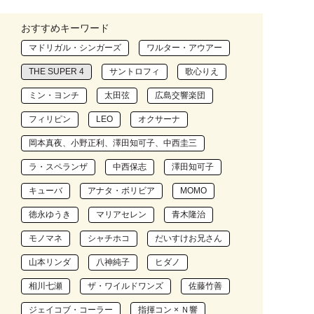
おすすめキーワード
マドリガル・シンガーズ
ワルター・アウアー
THE SUPER 4
サントロフィ
歌心りえ
ミン・ヨンチ
太田弦
広島交響楽団
フィリピン
LEO
オクサーナ
岡本真夜、小野正利、澤田知可子、中西圭三
ラ・スペランザ
中西保志
澤田知可子
キューバ
アナタ・ボリビア
MOMO
徳永ゆうき
マリアセレン
青木隆治
モノマネ
シャチホコ
だいすけお兄さん
山本リンダ
八神純子
ヒダノ
相川七瀬
ザ・ワイルドワンズ
佐藤竹善
ジェイコブ・コーラー
指揮コン × Ｎ響