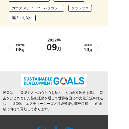
カナダ スティーブ・バラカット
クラシック
落語・お笑い
2022年
09
2022年
2022年
月
08
10
月
月
民音は、「音楽で人々の心と心を結ぶ」との創立理念を基に、音
楽をはじめとした芸術運動を通して世界各国との文化交流を推進
し、「SDGs（エスディージーズ／持続可能な開発目標）」の達
成に向けて貢献して参ります。