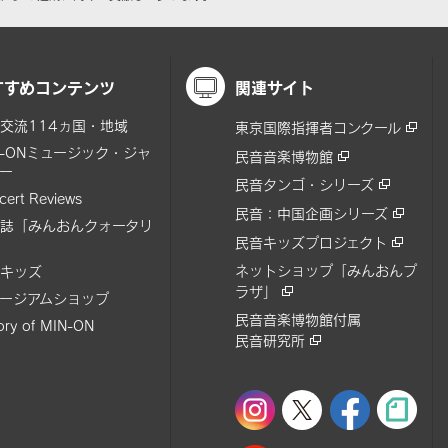
すすめコンテンツ
関連サイト
交流114ヵ国・地域
東京国際指揮者コンクール
N-ONミュージック・ジャ
民音音楽博物館
ー
民音タンゴ・シリーズ
cert Reviews
民音：中国企画シリーズ
誌「みんおんクォータリ
民音キッズプロジェクト
ネットショップ「みんおんプ
キッズ
ラザ」
ージアムショップ
民音音楽博物館付属
tory of MIN-ON
民音研究所