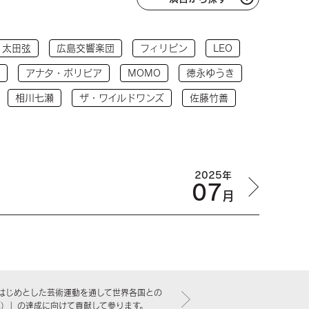
太田弦
広島交響楽団
フィリピン
LEO
アナタ・ボリビア
MOMO
徳永ゆうき
相川七瀬
ザ・ワイルドワンズ
佐藤竹善
2025年
07
月
はじめとした芸術運動を通して世界各国との
標）」の達成に向けて貢献して参ります。