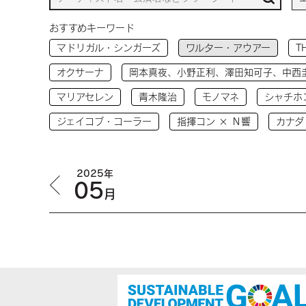
おすすめキーワード
マドリガル・シンガーズ
ワルター・アウアー
T
オクサーナ
岡本真夜、小野正利、澤田知可子、中西
マリアセレン
青木隆治
モノマネ
シャチホ
ジェイコブ・コーラー
指揮コン × Ｎ響
カナダ
2025年
05
月