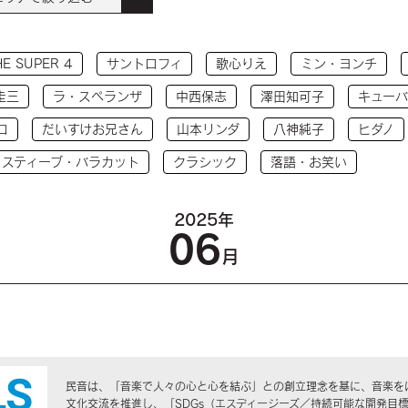
HE SUPER 4
サントロフィ
歌心りえ
ミン・ヨンチ
圭三
ラ・スペランザ
中西保志
澤田知可子
キューバ
コ
だいすけお兄さん
山本リンダ
八神純子
ヒダノ
 スティーブ・バラカット
クラシック
落語・お笑い
2025年
06
月
民音は、「音楽で人々の心と心を結ぶ」との創立理念を基に、音楽を
文化交流を推進し、「SDGs（エスディージーズ／持続可能な開発目