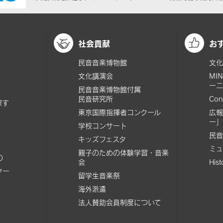
社会貢献
お
民音音楽博物館
文化
文化講演会
MI
ーニ
民音音楽博物館付属
民音研究所
Con
探す
東京国際指揮者コンクール
広報
ー」
学校コンサート
民音
キッズフェスタ
ミュ
親子のための体験学習・音楽
の
会
His
ター
留学生音楽祭
海外派遣
法人賛助会員制度について