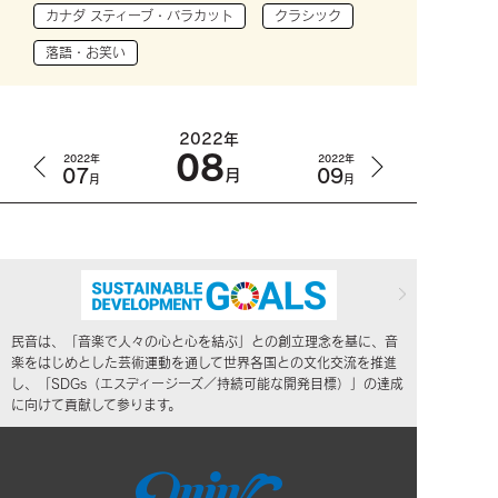
カナダ スティーブ・バラカット
クラシック
落語・お笑い
2022年
08
2022年
2022年
07
09
月
月
月
民音は、「音楽で人々の心と心を結ぶ」との創立理念を基に、音
楽をはじめとした芸術運動を通して世界各国との文化交流を推進
し、「SDGs（エスディージーズ／持続可能な開発目標）」の達成
に向けて貢献して参ります。