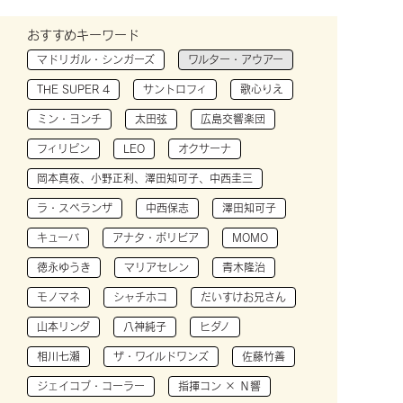
おすすめキーワード
マドリガル・シンガーズ
ワルター・アウアー
THE SUPER 4
サントロフィ
歌心りえ
ミン・ヨンチ
太田弦
広島交響楽団
フィリピン
LEO
オクサーナ
岡本真夜、小野正利、澤田知可子、中西圭三
ラ・スペランザ
中西保志
澤田知可子
キューバ
アナタ・ボリビア
MOMO
徳永ゆうき
マリアセレン
青木隆治
モノマネ
シャチホコ
だいすけお兄さん
山本リンダ
八神純子
ヒダノ
相川七瀬
ザ・ワイルドワンズ
佐藤竹善
ジェイコブ・コーラー
指揮コン × Ｎ響