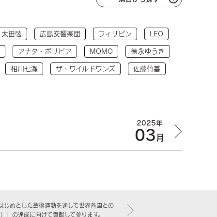
太田弦
広島交響楽団
フィリピン
LEO
アナタ・ボリビア
MOMO
徳永ゆうき
相川七瀬
ザ・ワイルドワンズ
佐藤竹善
2025年
03
月
はじめとした芸術運動を通して世界各国との
標）」の達成に向けて貢献して参ります。