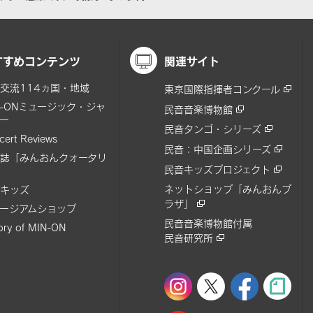
すすめコンテンツ
関連サイト
交流114ヵ国・地域
東京国際指揮者コンクール
N-ONミュージック・ジャ
民音音楽博物館
ー
民音タンゴ・シリーズ
cert Reviews
民音：中国企画シリーズ
誌「みんおんクォータリ
民音キッズプロジェクト
ネットショップ「みんおんプ
キッズ
ラザ」
ージアムショップ
民音音楽博物館付属
tory of MIN-ON
民音研究所