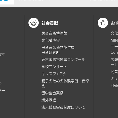
社会貢献
お
民音音楽博物館
文化
文化講演会
MI
ーニ
民音音楽博物館付属
民音研究所
Con
探す
東京国際指揮者コンクール
広報
ー」
学校コンサート
民音
キッズフェスタ
ミュ
親子のための体験学習・音楽
の
会
His
ター
留学生音楽祭
海外派遣
法人賛助会員制度について