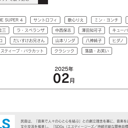
HE SUPER 4
サントロフィ
歌心りえ
ミン・ヨンチ
圭三
ラ・スペランザ
中西保志
澤田知可子
キューバ
コ
だいすけお兄さん
山本リンダ
八神純子
ヒダノ
 スティーブ・バラカット
クラシック
落語・お笑い
2025年
02
月
民音は、「音楽で人々の心と心を結ぶ」との創立理念を基に、音楽を
文化交流を推進し、「SDGs（エスディージーズ／持続可能な開発目