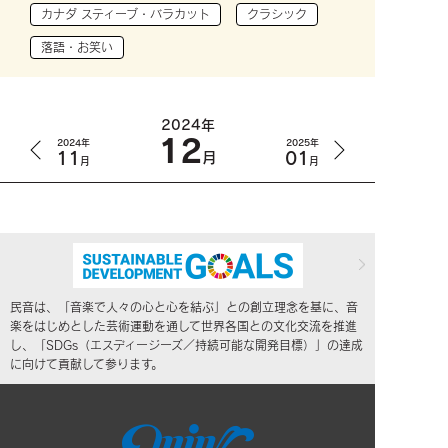
カナダ スティーブ・バラカット
クラシック
落語・お笑い
2024年
12
2024年
2025年
11
01
月
月
月
民音は、「音楽で人々の心と心を結ぶ」との創立理念を基に、音
楽をはじめとした芸術運動を通して世界各国との文化交流を推進
し、「SDGs（エスディージーズ／持続可能な開発目標）」の達成
に向けて貢献して参ります。