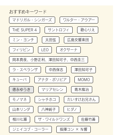
おすすめキーワード
マドリガル・シンガーズ
ワルター・アウアー
THE SUPER 4
サントロフィ
歌心りえ
ミン・ヨンチ
太田弦
広島交響楽団
フィリピン
LEO
オクサーナ
岡本真夜、小野正利、澤田知可子、中西圭三
ラ・スペランザ
中西保志
澤田知可子
キューバ
アナタ・ボリビア
MOMO
徳永ゆうき
マリアセレン
青木隆治
モノマネ
シャチホコ
だいすけお兄さん
山本リンダ
八神純子
ヒダノ
相川七瀬
ザ・ワイルドワンズ
佐藤竹善
ジェイコブ・コーラー
指揮コン × Ｎ響