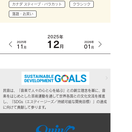
カナダ スティーブ・バラカット
クラシック
落語・お笑い
2025年
12
2025年
2026年
11
01
月
月
月
民音は、「音楽で人々の心と心を結ぶ」との創立理念を基に、音
楽をはじめとした芸術運動を通して世界各国との文化交流を推進
し、「SDGs（エスディージーズ／持続可能な開発目標）」の達成
に向けて貢献して参ります。