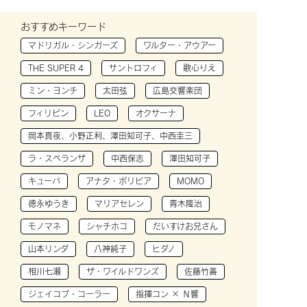
おすすめキーワード
マドリガル・シンガーズ
ワルター・アウアー
THE SUPER 4
サントロフィ
歌心りえ
ミン・ヨンチ
太田弦
広島交響楽団
フィリピン
LEO
オクサーナ
岡本真夜、小野正利、澤田知可子、中西圭三
ラ・スペランザ
中西保志
澤田知可子
キューバ
アナタ・ボリビア
MOMO
徳永ゆうき
マリアセレン
青木隆治
モノマネ
シャチホコ
だいすけお兄さん
山本リンダ
八神純子
ヒダノ
相川七瀬
ザ・ワイルドワンズ
佐藤竹善
ジェイコブ・コーラー
指揮コン × Ｎ響