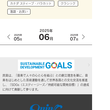
カナダ スティーブ・バラカット
クラシック
落語・お笑い
2025年
06
2025年
2025年
05
07
月
月
月
民音は、「音楽で人々の心と心を結ぶ」との創立理念を基に、音
楽をはじめとした芸術運動を通して世界各国との文化交流を推進
し、「SDGs（エスディージーズ／持続可能な開発目標）」の達成
に向けて貢献して参ります。