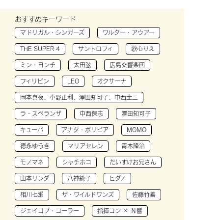
おすすめキーワード
マドリガル・シンガーズ
ワルター・アウアー
THE SUPER 4
サントロフィ
歌心りえ
ミン・ヨンチ
太田弦
広島交響楽団
フィリピン
LEO
オクサーナ
岡本真夜、小野正利、澤田知可子、中西圭三
ラ・スペランザ
中西保志
澤田知可子
キューバ
アナタ・ボリビア
MOMO
徳永ゆうき
マリアセレン
青木隆治
モノマネ
シャチホコ
だいすけお兄さん
山本リンダ
八神純子
ヒダノ
相川七瀬
ザ・ワイルドワンズ
佐藤竹善
ジェイコブ・コーラー
指揮コン × Ｎ響