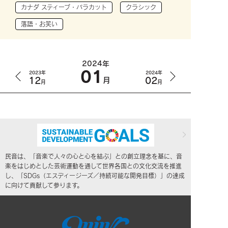
カナダ スティーブ・バラカット
クラシック
落語・お笑い
2024年
01
2023年
2024年
12
02
月
月
月
民音は、「音楽で人々の心と心を結ぶ」との創立理念を基に、音
楽をはじめとした芸術運動を通して世界各国との文化交流を推進
し、「SDGs（エスディージーズ／持続可能な開発目標）」の達成
に向けて貢献して参ります。