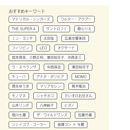
おすすめキーワード
マドリガル・シンガーズ
ワルター・アウアー
THE SUPER 4
サントロフィ
歌心りえ
ミン・ヨンチ
太田弦
広島交響楽団
フィリピン
LEO
オクサーナ
岡本真夜、小野正利、澤田知可子、中西圭三
ラ・スペランザ
中西保志
澤田知可子
キューバ
アナタ・ボリビア
MOMO
徳永ゆうき
マリアセレン
青木隆治
モノマネ
シャチホコ
だいすけお兄さん
山本リンダ
八神純子
ヒダノ
相川七瀬
ザ・ワイルドワンズ
佐藤竹善
ジェイコブ・コーラー
指揮コン × Ｎ響