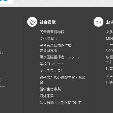
社会貢献
お
民音音楽博物館
文化
文化講演会
MI
ーニ
民音音楽博物館付属
民音研究所
Con
探す
東京国際指揮者コンクール
広報
ー」
学校コンサート
民音
キッズフェスタ
ミュ
親子のための体験学習・音楽
の
会
His
ター
留学生音楽祭
海外派遣
法人賛助会員制度について