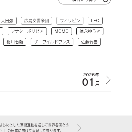
太田弦
広島交響楽団
フィリピン
LEO
アナタ・ボリビア
MOMO
徳永ゆうき
相川七瀬
ザ・ワイルドワンズ
佐藤竹善
2026年
01
月
はじめとした芸術運動を通して世界各国との
標）」の達成に向けて貢献して参ります。