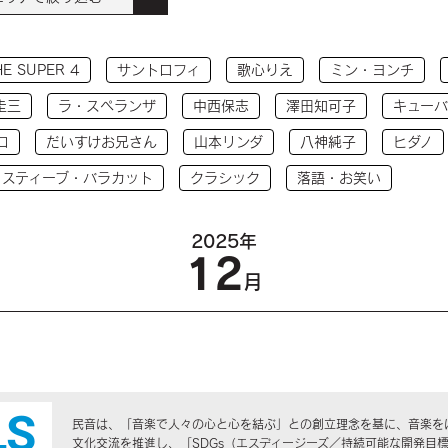
HE SUPER 4
サントロフィ
歌心りえ
ミン・ヨンチ
圭三
ラ・スペランザ
中西保志
澤田知可子
キューバ
コ
だいすけお兄さん
山本リンダ
八神純子
ヒダノ
 スティーブ・バラカット
クラシック
落語・お笑い
2025年
12
月
民音は、「音楽で人々の心と心を結ぶ」との創立理念を基に、音楽を
文化交流を推進し、「SDGs（エスディージーズ／持続可能な開発目