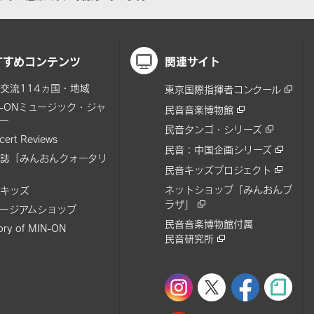
すすめコンテンツ
関連サイト
交流114ヵ国・地域
東京国際指揮者コンクール
N-ONミュージック・ジャ
民音音楽博物館
ー
民音タンゴ・シリーズ
cert Reviews
民音：中国企画シリーズ
誌「みんおんクォータリ
民音キッズプロジェクト
ネットショップ「みんおんプ
キッズ
ラザ」
ージアムショップ
民音音楽博物館付属
tory of MIN-ON
民音研究所